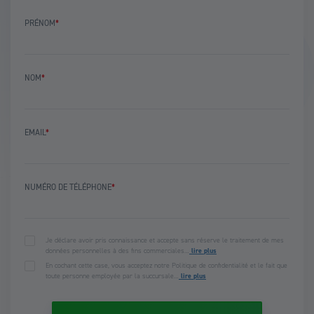
PRÉNOM
*
NOM
*
EMAIL
*
NUMÉRO DE TÉLÉPHONE
*
Je déclare avoir pris connaissance et accepte sans réserve le traitement de mes
données personnelles à des fins commerciales…
lire plus
En cochant cette case, vous acceptez notre Politique de confidentialité et le fait que
toute personne employée par la succursale…
lire plus