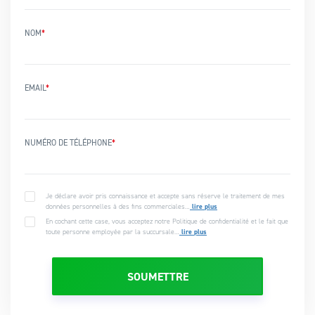
NOM
*
EMAIL
*
NUMÉRO DE TÉLÉPHONE
*
Je déclare avoir pris connaissance et accepte sans réserve le traitement de mes
données personnelles à des fins commerciales…
lire plus
En cochant cette case, vous acceptez notre Politique de confidentialité et le fait que
toute personne employée par la succursale…
lire plus